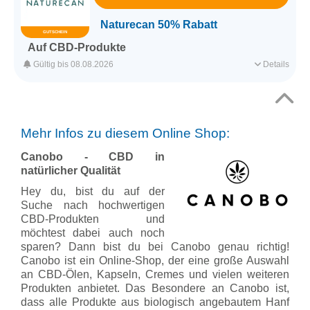
Erfasst am 03.08.2026
Kategorie
Apotheke & Gesundheit
Naturecan 50% Rabatt
GUTSCHEIN
Auf CBD-Produkte
Mit diesem Gutschein bekommst du beim kauf von CBD-
Gültig bis 08.08.2026
Details
Produkten ein zweites CBD-Produkt geschenkt. So kannst du bis
zu 50 % sparen.
Für alle Kunden
Für ausgesuchte Produkte
Top
Ohne Mindestbestellwert
Mehr Infos zu diesem Online Shop:
↑
Canobo - CBD in
Erfasst am 02.08.2026
Kategorie
Apotheke & Gesundheit
natürlicher Qualität
Hey du, bist du auf der
Suche nach hochwertigen
CBD-Produkten und
möchtest dabei auch noch
sparen? Dann bist du bei Canobo genau richtig!
Canobo ist ein Online-Shop, der eine große Auswahl
an CBD-Ölen, Kapseln, Cremes und vielen weiteren
Produkten anbietet. Das Besondere an Canobo ist,
dass alle Produkte aus biologisch angebautem Hanf