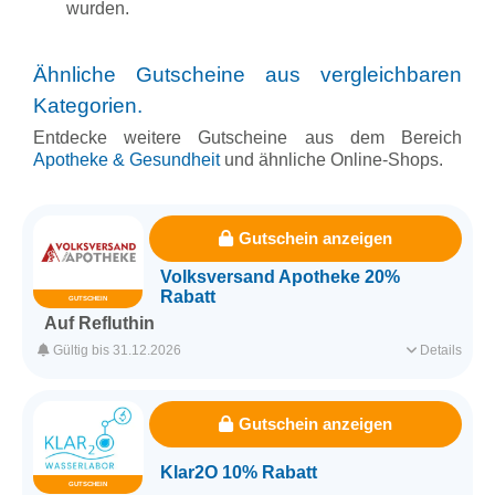
wurden.
Ähnliche Gutscheine aus vergleichbaren
Kategorien.
Entdecke weitere Gutscheine aus dem Bereich
Apotheke & Gesundheit
und ähnliche Online-Shops.
Gutschein anzeigen
Volksversand Apotheke 20%
Rabatt
GUTSCHEIN
Auf Refluthin
Sichere dir jetzt 20% Extra-Rabatt auf Refluthin Produkte mit
Gültig bis 31.12.2026
Details
diesem Code.
Für alle Kunden
Auf ausgewählte Produkte
Gutschein anzeigen
Ohne Mindestbestellwert
Klar2O 10% Rabatt
GUTSCHEIN
Erfasst am 07.08.2026
Kategorie
Apotheke & Gesundheit