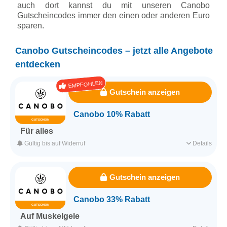
auch dort kannst du mit unseren Canobo
Gutscheincodes immer den einen oder anderen Euro
sparen.
Canobo Gutscheincodes – jetzt alle Angebote
entdecken
EMPFOHLEN
Gutschein anzeigen
Canobo 10% Rabatt
GUTSCHEIN
Für alles
Gib den Code an der Kasse ein und erhalte 10% auf alle
Gültig bis auf Widerruf
Details
Produkte im Warenkorb.
Für alle Kunden
Für alle Produkte
Gutschein anzeigen
Ohne Mindestbestellwert
Canobo 33% Rabatt
GUTSCHEIN
Erfasst am 24.04.2023
Kategorie
Apotheke & Gesundheit
Auf Muskelgele