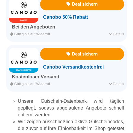
Für alle Produkte
Deal sichern
Mindestbestellwert 39,00€
Canobo 50% Rabatt
RABATT
Erfasst am 23.04.2023
Kategorie
Apotheke & Gesundheit
Bei den Angeboten
Spare bei den aktuellen CBD Schnäppchen und Rabattaktionen
Gültig bis auf Widerruf
Details
jetzt bis zu 50%.
Für alle Kunden
Für ausgesuchte Produkte
Deal sichern
Erfasst am 23.04.2023
Kategorie
Apotheke & Gesundheit
Canobo Versandkostenfrei
GRATIS VERSAND
Kostenloser Versand
Jetzt kannst du die qualitativ hochwertigen CBD Produkte dieses
Gültig bis auf Widerruf
Details
Shop Versandkostenfrei online bestellen.
Für alle Kunden
Unsere Gutschein-Datenbank wird täglich
Für alle Produkte
Mindestbestellwert 39,00€
gepflegt, sodass abgelaufene Angebote schnell
entfernt werden.
Wir zeigen ausschließlich aktive Gutscheincodes,
Erfasst am 22.04.2023
Kategorie
Apotheke & Gesundheit
die zuvor auf ihre Einlösbarkeit im Shop getestet