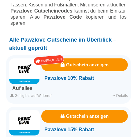
Tassen, Kissen und Fußmatten. Mit unseren aktuellen
Pawzlove Gutscheincodes
kannst du beim Einkauf
sparen. Also
Pawzlove Code
kopieren und los
sparen!
Alle Pawzlove Gutscheine im Überblick –
aktuell geprüft
EMPFOHLEN
Gutschein anzeigen
Pawzlove 10% Rabatt
GUTSCHEIN
Auf alles
Mit diesem Gutscheincode bekommst du jetzt 10% Rabatt auf
Gültig bis auf Widerruf
Details
alle deine Bestellungen.
Für alle Kunden
Für alle Produkte
Gutschein anzeigen
Ohne Mindestbestellwert
Pawzlove 15% Rabatt
GUTSCHEIN
Erfasst am 11.03.2026
Kategorie
Haustier & Tierbedarf