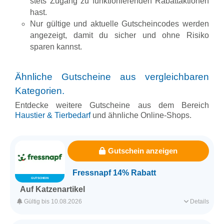
stets Zugang zu funktionierenden Rabattaktionen
Erfasst am 11.03.2026
Kategorie
Haustier & Tierbedarf
hast.
Nur gültige und aktuelle Gutscheincodes werden
angezeigt, damit du sicher und ohne Risiko
sparen kannst.
Ähnliche Gutscheine aus vergleichbaren
Kategorien.
Entdecke weitere Gutscheine aus dem Bereich
Haustier & Tierbedarf
und ähnliche Online-Shops.
Gutschein anzeigen
Fressnapf 14% Rabatt
GUTSCHEIN
Auf Katzenartikel
Mit diesem Gutscheincode gibt es 14% Rabatt auf fast alle
Gültig bis 10.08.2026
Details
Katzenartikel.
Für alle Kunden