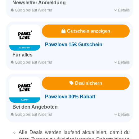
Newsletter Anmeldung
Meldet euch einfach zum Newsletter an und sichert euch so
Gültig bis auf Widerruf
Details
einen 15% Rabattcode.
Für alle Kunden
Für alle Produkte
Gutschein anzeigen
Ohne Mindestbestellwert
Pawzlove 15€ Gutschein
GUTSCHEIN
Erfasst am 11.03.2026
Kategorie
Haustier & Tierbedarf
Für alles
Du bist mit Pawzlove zufrieden? Dann empfiehl den Shop weiter
Gültig bis auf Widerruf
Details
und verdien bis zu 15 € Prämie.
Für alle Kunden
Für alle Produkte
Deal sichern
Erfasst am 11.03.2026
Kategorie
Haustier & Tierbedarf
Pawzlove 30% Rabatt
RABATT
Bei den Angeboten
Spare jetzt bei ausgesuchten Angeboten im Shop bis zu 30%.
Gültig bis auf Widerruf
Details
Für alle Kunden
Für ausgesuchte Produkte
Alle Deals werden laufend aktualisiert, damit du