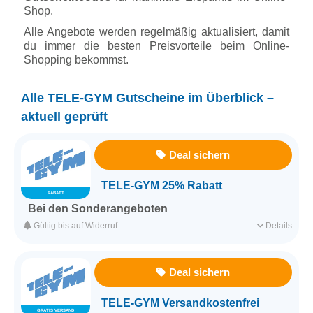
Shop.
Alle Angebote werden regelmäßig aktualisiert, damit
du immer die besten Preisvorteile beim Online-
Shopping bekommst.
Alle TELE-GYM Gutscheine im Überblick –
aktuell geprüft
Deal sichern
TELE-GYM 25% Rabatt
RABATT
Bei den Sonderangeboten
Spare bei den Sonderangeboten von TELE-GYM bis zu 25%.
Gültig bis auf Widerruf
Details
Für alle Kunden
Für ausgesuchte Produkte
Deal sichern
Erfasst am 20.10.2017
Kategorie
Hobby & Freizeit
TELE-GYM Versandkostenfrei
GRATIS VERSAND