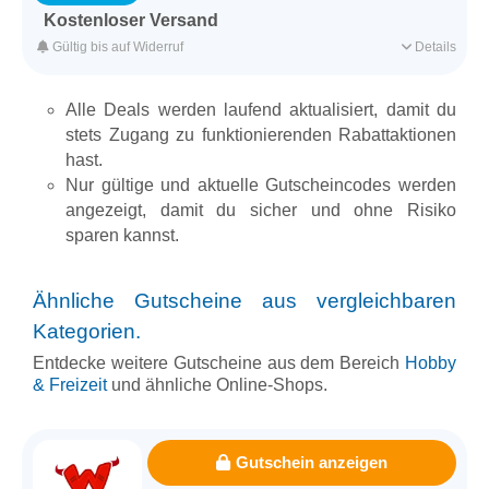
Kostenloser Versand
Jetzt einfach die tollen Fitness Video von TELE-
Gültig bis auf Widerruf
Details
GYM downloaden (VOD) und so die Versandkosten sparen.
Für alle Kunden
Alle Deals werden laufend aktualisiert, damit du
Für ausgesuchte Produkte
stets Zugang zu funktionierenden Rabattaktionen
hast.
Erfasst am 20.10.2017
Kategorie
Hobby & Freizeit
Nur gültige und aktuelle Gutscheincodes werden
angezeigt, damit du sicher und ohne Risiko
sparen kannst.
Ähnliche Gutscheine aus vergleichbaren
Kategorien.
Entdecke weitere Gutscheine aus dem Bereich
Hobby
& Freizeit
und ähnliche Online-Shops.
Gutschein anzeigen