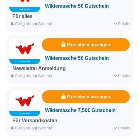
Wildemasche 5€ Gutschein
GUTSCHEIN
Für alles
Mit diesem Gutscheincode bekommst du 5 Euro Nachlass auf
Gültig bis auf Widerruf
Details
deine Bestellung.
Für alle Kunden
Für alle Produkte
Gutschein anzeigen
Erfasst am 04.08.2026
Kategorie
Hobby & Freizeit
Wildemasche 5€ Gutschein
GUTSCHEIN
Newsletter Anmeldung
Schnell zum Newsletter anmelden und einen 5 Euro Gutschein
Gültig bis auf Widerruf
Details
erhalten.
Für alle Kunden
Für alle Produkte
Gutschein anzeigen
Erfasst am 04.08.2026
Kategorie
Hobby & Freizeit
Wildemasche 7,50€ Gutschein
GUTSCHEIN
Für Versandkosten
Erreiche jetzt den Mindestbestellwert indem du einfach noch
Gültig bis auf Widerruf
Details
mehr Schals bestellst und spare so 7,50 Euro.