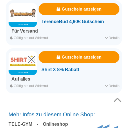
Für alle Kunden
Für alle Produkte
Gutschein anzeigen
Mindestbestellwert 80,00€
TerenceBud 4,90€ Gutschein
GUTSCHEIN
Erfasst am 04.08.2026
Kategorie
Hobby & Freizeit
Für Versand
Erreiche jetzt den Mindestbestellwert und spare so die
Gültig bis auf Widerruf
Details
Versandkosten in Höhe von 4,90 Euro.
Für alle Kunden
Für alle Produkte
Gutschein anzeigen
Mindestbestellwert 70,00€
Shirt X 8% Rabatt
GUTSCHEIN
Erfasst am 03.08.2026
Kategorie
Hobby & Freizeit
Auf alles
Spare 8% auf deine Bestellung mit dem Shirt X Gutschein.
Gültig bis auf Widerruf
Details
Für alle Kunden
Für alle Produkte
Ohne Mindestkaufbetrag
Top
Mehr Infos zu diesem Online Shop:
↑
Erfasst am 03.08.2026
Kategorie
Hobby & Freizeit
TELE-GYM - Onlineshop